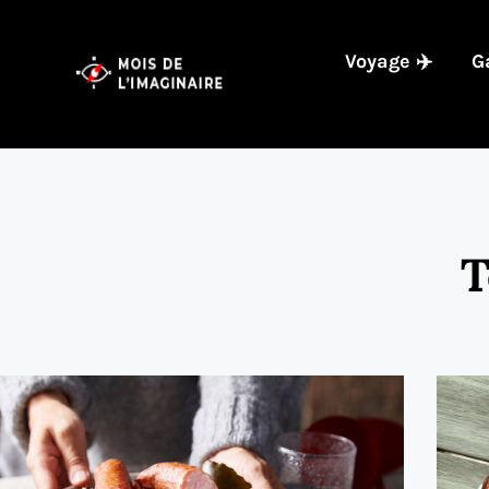
Voyage ✈️
G
T