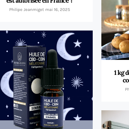
est autorisée en France ?
Philipe Jeanmiget
mai 16, 2025
1 kg 
co
P