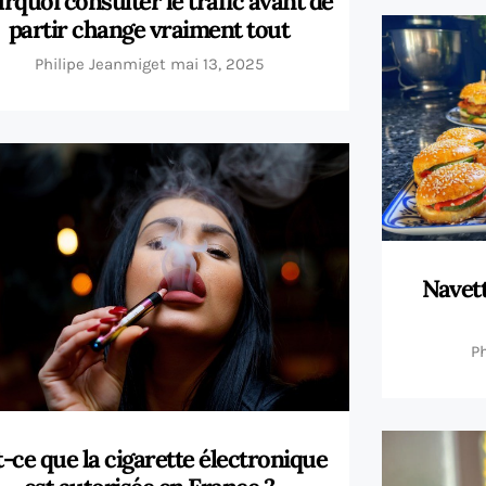
rquoi consulter le trafic avant de
partir change vraiment tout
Philipe Jeanmiget
mai 13, 2025
Navett
P
t-ce que la cigarette électronique