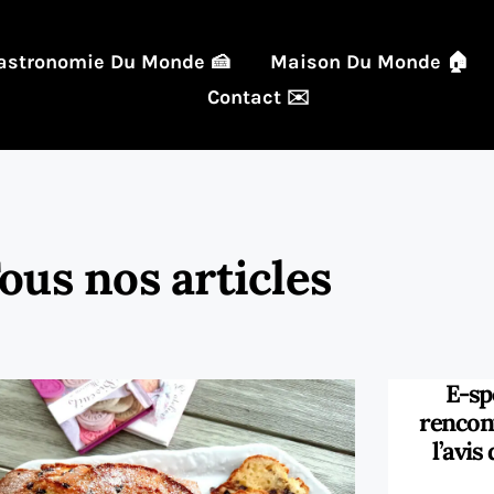
astronomie Du Monde 🍰
Maison Du Monde 🏠
Contact ✉️
ous nos articles
E-spo
rencont
l’avis