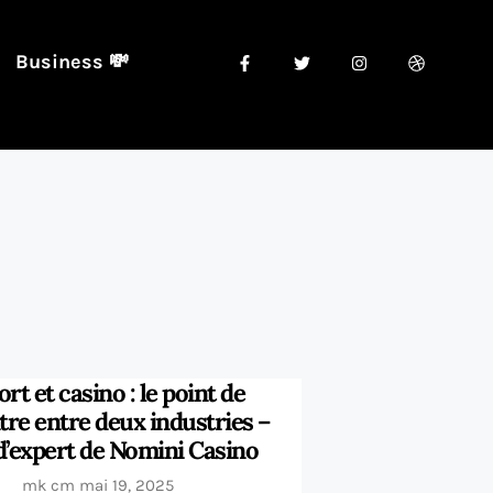
Business 💸
rt et casino : le point de
re entre deux industries –
 d’expert de Nomini Casino
mk cm
mai 19, 2025