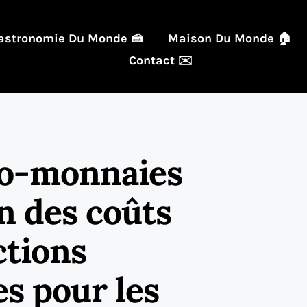
astronomie Du Monde 🍰
Maison Du Monde 🏠
Contact ✉️
to-monnaies
n des coûts
ctions
es pour les