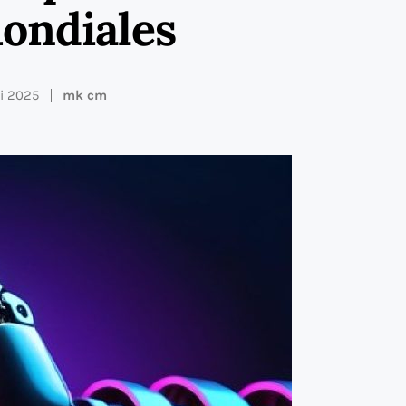
ondiales
ai 2025
mk cm