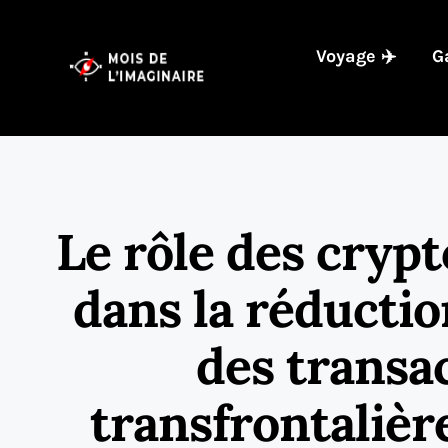
Voyage ✈️
G
Le rôle des cryp
dans la réductio
des transa
transfrontalièr