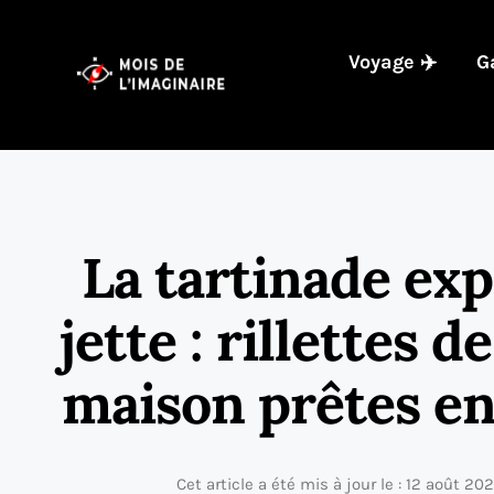
Voyage ✈️
G
La tartinade exp
jette : rillettes
maison prêtes en
Cet article a été mis à jour le : 12 août 20