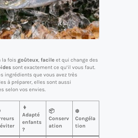
 la fois
goûteux
,
facile
et qui change des
pides
sont exactement ce qu’il vous faut.
es ingrédients que vous avez très
es à préparer, elles sont aussi
s selon vos envies.
👦

📦
❄️
Adapté
rreurs
Conserv
Congéla
enfants
 éviter
ation
tion
?