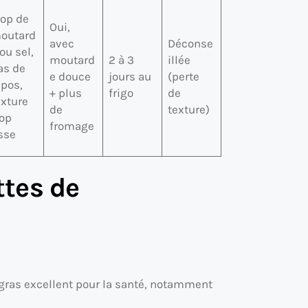
rop de
Oui,
outard
avec
Déconse
 ou sel,
moutard
2 à 3
illée
as de
e douce
jours au
(perte
epos,
+ plus
frigo
de
exture
de
texture)
rop
fromage
isse
ttes de
gras excellent pour la santé, notamment