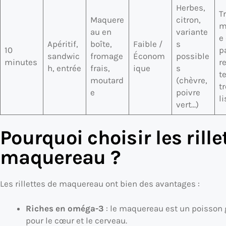
Herbes,
T
Maquere
citron,
m
au en
variante
e
Apéritif,
boîte,
Faible /
s
10
p
sandwic
fromage
Économ
possible
minutes
r
h, entrée
frais,
ique
s
t
moutard
(chèvre,
t
e
poivre
l
vert…)
Pourquoi choisir les rille
maquereau ?
Les rillettes de maquereau ont bien des avantages :
Riches en oméga-3
: le maquereau est un poisson 
pour le cœur et le cerveau.