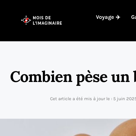
Voyage ✈️
G
Combien pèse un b
Cet article a été mis à jour le : 5 juin 202