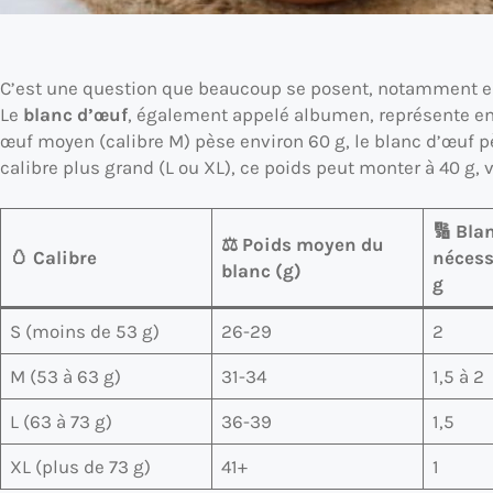
C’est une question que beaucoup se posent, notamment en c
Le
blanc d’œuf
, également appelé albumen, représente e
œuf moyen (calibre M) pèse environ 60 g, le blanc d’œuf 
calibre plus grand (L ou XL), ce poids peut monter à 40 g, 
🔢 Bla
⚖️ Poids moyen du
🥚 Calibre
nécess
blanc (g)
g
S (moins de 53 g)
26-29
2
M (53 à 63 g)
31-34
1,5 à 2
L (63 à 73 g)
36-39
1,5
XL (plus de 73 g)
41+
1