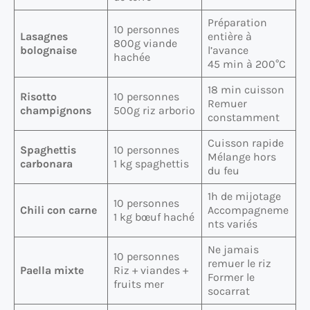
Préparation
10 personnes
Lasagnes
entière à
800g viande
bolognaise
l’avance
hachée
45 min à 200°C
18 min cuisson
Risotto
10 personnes
Remuer
champignons
500g riz arborio
constamment
Cuisson rapide
Spaghettis
10 personnes
Mélange hors
carbonara
1 kg spaghettis
du feu
1h de mijotage
10 personnes
Chili con carne
Accompagneme
1 kg bœuf haché
nts variés
Ne jamais
10 personnes
remuer le riz
Paella mixte
Riz + viandes +
Former le
fruits mer
socarrat