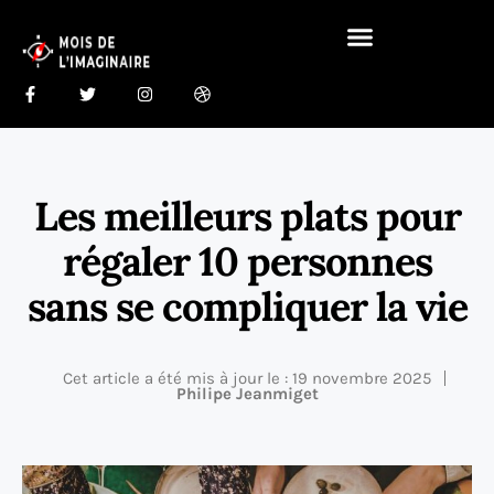
Gastronomie Du Monde 🍰
Maison Du Monde 🏠
Les meilleurs plats pour
régaler 10 personnes
sans se compliquer la vie
Cet article a été mis à jour le : 19 novembre 2025
Philipe Jeanmiget