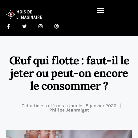
Gastronomie Du Monde 🍰
Maison Du Monde 🏠
Œuf qui flotte : faut-il le
jeter ou peut-on encore
le consommer ?
Cet article a été mis à jour le : 8 janvier 2026
Philipe Jeanmiget