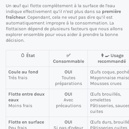
Un œuf qui flotte complètement à la surface de l’eau
indique effectivement qu’il n’est plus dans sa
première
fraîcheur
. Cependant, cela ne veut pas dire qu’il est
automatiquement impropre à la consommation. La
flottaison dépend de plusieurs facteurs que nous allons
explorer ensemble pour vous aider à prendre la bonne
décision.
🥚 État
✅
👨‍🍳 Usage
Consommable
recommandé
Coule au fond
OUI
Œufs coque, poch
Très frais
Toutes
Mayonnaise mais
préparations
Mousses crues
Flotte entre deux
OUI
Œufs brouillés,
eaux
Avec
omelettes
Moins frais
précautions
Pâtisseries, sauce
cuites
Flotte en surface
OUI
Œufs durs, brouill
Peu frais
Si pas d’odeur
Pâtisseries cuites