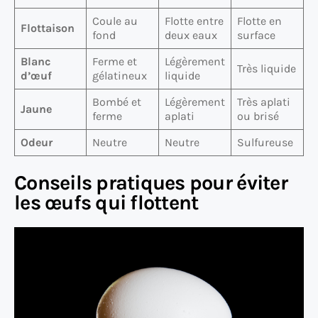
Coule au
Flotte entre
Flotte en
Flottaison
fond
deux eaux
surface
Blanc
Ferme et
Légèrement
Très liquide
d’œuf
gélatineux
liquide
Bombé et
Légèrement
Très aplati
Jaune
ferme
aplati
ou brisé
Odeur
Neutre
Neutre
Sulfureuse
Conseils pratiques pour éviter
les œufs qui flottent