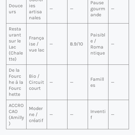
Pause
Douce
ies
—
—
gourm
—
urs
artisa
ande
nales
Resta
urant
Paisibl
França
sur le
e /
ise /
—
8.9/10
—
Lac
Roma
vue lac
(Chale
ntique
tte)
De la
Fourc
Bio /
Famill
he à la
Circuit
—
—
—
es
Fourc
court
hette
ACCRO
Moder
CAO
Inventi
ne /
—
—
—
(Amilly
f
créatif
)