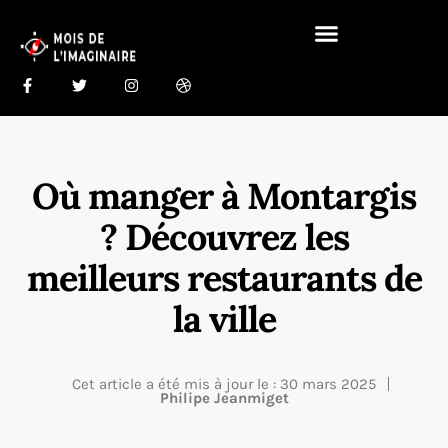
Gastronomie Du Monde 🍰
Maison Du Monde 🏠
Où manger à Montargis
? Découvrez les
meilleurs restaurants de
la ville
Cet article a été mis à jour le : 30 mars 2025
Philipe Jeanmiget