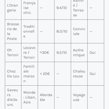
Raffin
França
L’Oran
é /
ise
—
9.4/10
—
gerie
Terras
chic
se
Brasse
Traditi
rie de
Conviv
onnell
—
8.0/10
—
la
iale
e
Poste
Locavo
Oh
Authe
re /
≈30€
9.5/10
Oui
Terroir
ntique
Terroir
Famili
Chez
ale
Chaleu
< 20€
—
Oui
Da Lou
maiso
reuse
n
Saveu
Monde
rs
Aborda
Voyage
: Liban,
—
—
d’Aille
ble
use
Asie
urs