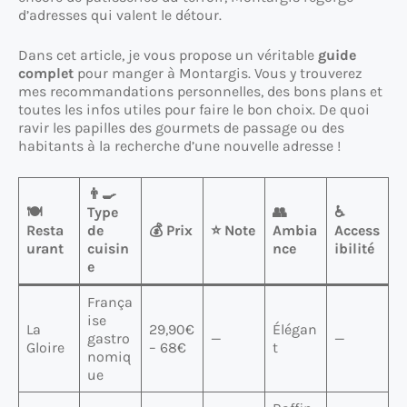
d’adresses qui valent le détour.
Dans cet article, je vous propose un véritable
guide
complet
pour manger à Montargis. Vous y trouverez
mes recommandations personnelles, des bons plans et
toutes les infos utiles pour faire le bon choix. De quoi
ravir les papilles des gourmets de passage ou des
habitants à la recherche d’une nouvelle adresse !
👨‍🍳
🍽️
Type
👥
♿
Resta
de
💰 Prix
⭐ Note
Ambia
Access
urant
cuisin
nce
ibilité
e
França
ise
La
29,90€
Élégan
gastro
—
—
Gloire
– 68€
t
nomiq
ue