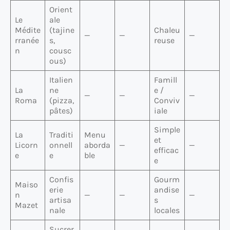
Orient
Le
ale
Médite
(tajine
Chaleu
—
—
—
rranée
s,
reuse
n
cousc
ous)
Italien
Famill
La
ne
e /
—
—
—
Roma
(pizza,
Conviv
pâtes)
iale
Simple
La
Traditi
Menu
et
Licorn
onnell
aborda
—
—
efficac
e
e
ble
e
Confis
Gourm
Maiso
erie
andise
n
—
—
—
artisa
s
Mazet
nale
locales
Sucrer