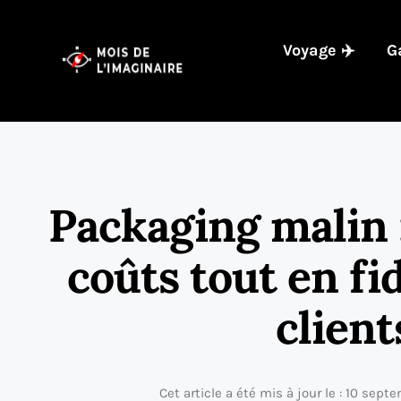
Voyage ✈️
G
Packaging malin :
coûts tout en fi
client
Cet article a été mis à jour le : 10 sep