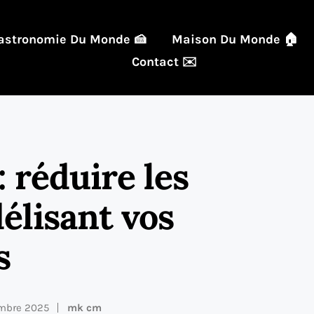
astronomie Du Monde 🍰
Maison Du Monde 🏠
Contact ✉️
 réduire les
délisant vos
s
tembre 2025
mk cm