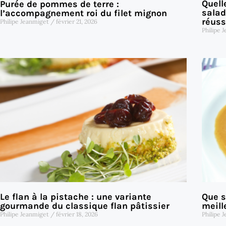
Quell
Purée de pommes de terre :
salad
l’accompagnement roi du filet mignon
réuss
Philipe Jeanmiget
février 21, 2026
Philipe 
Le flan à la pistache : une variante
Que s
gourmande du classique flan pâtissier
meil
Philipe Jeanmiget
février 18, 2026
Philipe 