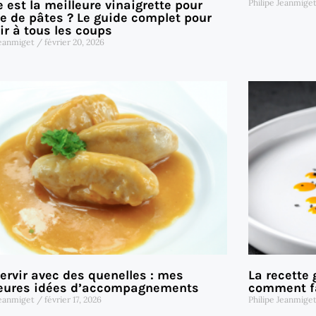
Philipe Jeanmige
e est la meilleure vinaigrette pour
e de pâtes ? Le guide complet pour
ir à tous les coups
Jeanmiget
février 20, 2026
ervir avec des quenelles : mes
La recette
leures idées d’accompagnements
comment fa
Jeanmiget
février 17, 2026
Philipe Jeanmige