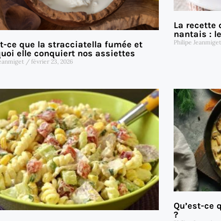
La recette
nantais : l
Philipe Jeanmige
t-ce que la stracciatella fumée et
uoi elle conquiert nos assiettes
Jeanmiget
février 23, 2026
Qu’est-ce q
?