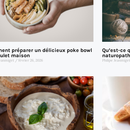
nt préparer un délicieux poke bowl
Qu’est-ce 
ulet maison
naturopathi
Jeanmiget
février 26, 2026
Philipe Jeanmige