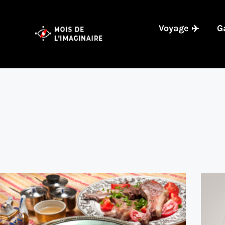
Voyage ✈️
G