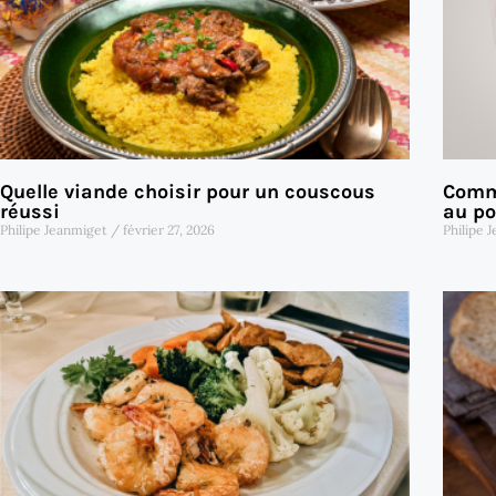
Quelle viande choisir pour un couscous
Comme
réussi
au po
Philipe Jeanmiget
février 27, 2026
Philipe 