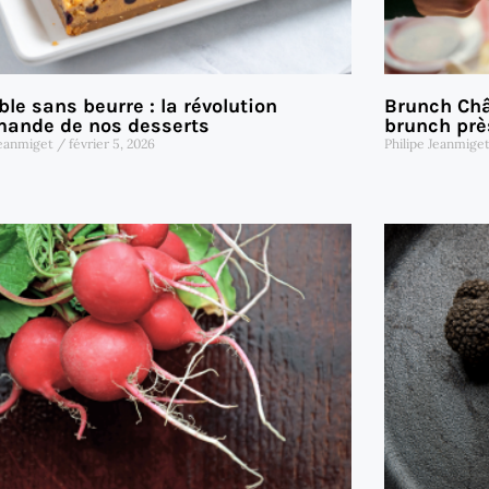
le sans beurre : la révolution
Brunch Chât
ande de nos desserts
brunch prè
Jeanmiget
février 5, 2026
Philipe Jeanmige