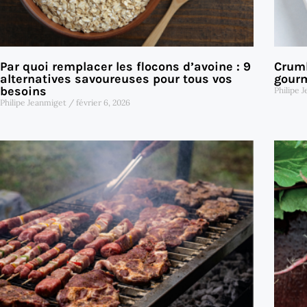
Par quoi remplacer les flocons d’avoine : 9
Crumb
alternatives savoureuses pour tous vos
gourm
besoins
Philipe 
Philipe Jeanmiget
février 6, 2026