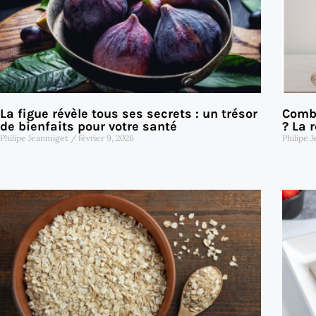
La figue révèle tous ses secrets : un trésor
Combi
de bienfaits pour votre santé
? La 
Philipe Jeanmiget
février 9, 2026
Philipe 