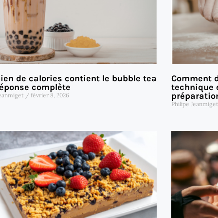
en de calories contient le bubble tea
Comment dé
réponse complète
technique e
préparatio
Jeanmiget
février 8, 2026
Philipe Jeanmige