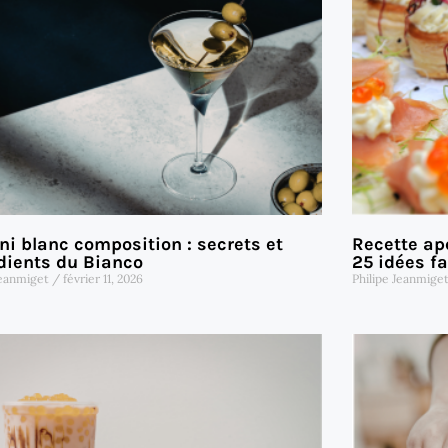
ni blanc composition : secrets et
Recette apé
dients du Bianco
25 idées fa
Jeanmiget
février 11, 2026
Philipe Jeanmige