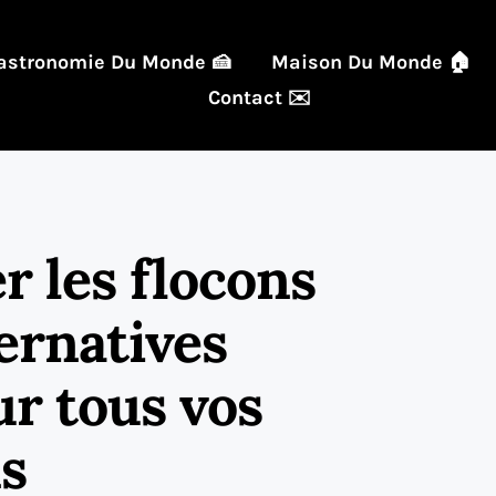
astronomie Du Monde 🍰
Maison Du Monde 🏠
Contact ✉️
r les flocons
ternatives
r tous vos
s