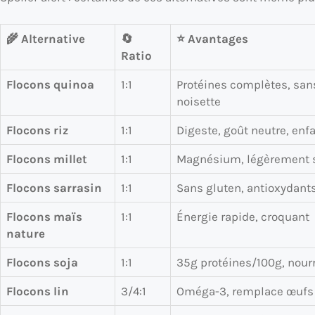
🌾 Alternative
🔄
⭐ Avantages
Ratio
Flocons quinoa
1:1
Protéines complètes, san
noisette
Flocons riz
1:1
Digeste, goût neutre, enf
Flocons millet
1:1
Magnésium, légèrement 
Flocons sarrasin
1:1
Sans gluten, antioxydants
Flocons maïs
1:1
Énergie rapide, croquant
nature
Flocons soja
1:1
35g protéines/100g, nour
Flocons lin
3/4:1
Oméga-3, remplace œufs