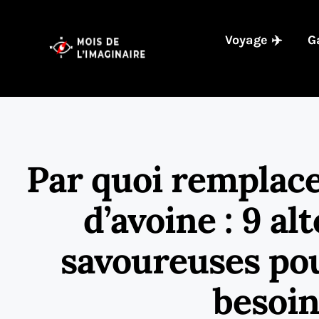
Voyage ✈️
G
Par quoi remplace
d’avoine : 9 al
savoureuses pou
besoin