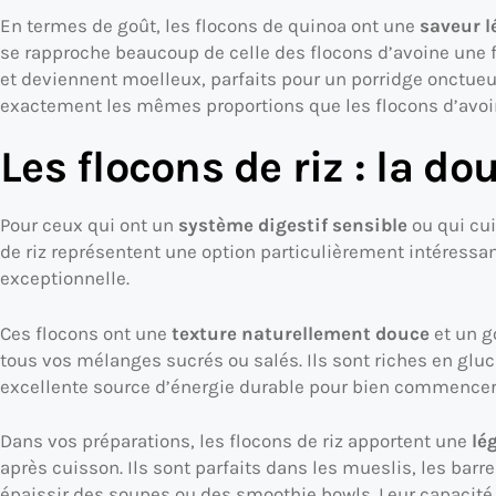
En termes de goût, les flocons de quinoa ont une
saveur l
se rapproche beaucoup de celle des flocons d’avoine une fo
et deviennent moelleux, parfaits pour un porridge onctueu
exactement les mêmes proportions que les flocons d’avoin
Les flocons de riz : la d
Pour ceux qui ont un
système digestif sensible
ou qui cui
de riz représentent une option particulièrement intéressant
exceptionnelle.
Ces flocons ont une
texture naturellement douce
et un g
tous vos mélanges sucrés ou salés. Ils sont riches en gluc
excellente source d’énergie durable pour bien commencer 
Dans vos préparations, les flocons de riz apportent une
lé
après cuisson. Ils sont parfaits dans les mueslis, les bar
épaissir des soupes ou des smoothie bowls. Leur capacité 