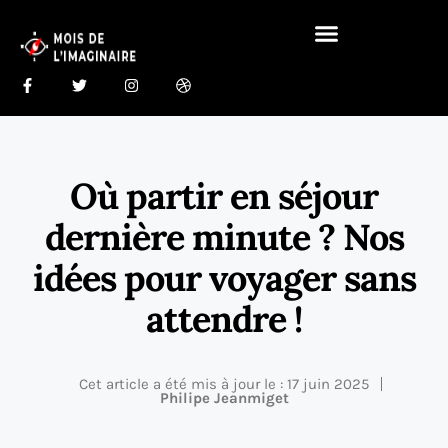
Gastronomie Du Monde 🍰
Maison Du Monde 🏠
Où partir en séjour
dernière minute ? Nos
idées pour voyager sans
attendre !
Cet article a été mis à jour le : 17 juin 2025
Philipe Jeanmiget