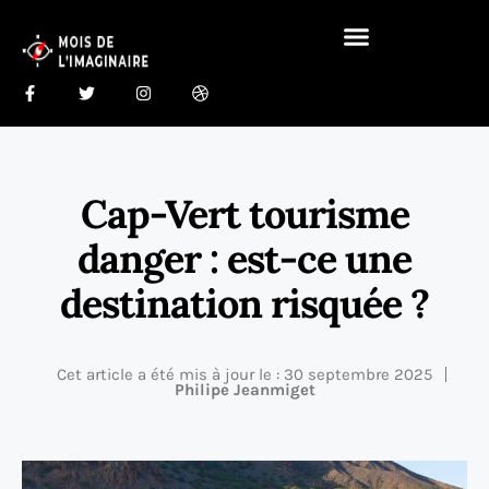
Gastronomie Du Monde 🍰
Maison Du Monde 🏠
Cap-Vert tourisme
danger : est-ce une
destination risquée ?
Cet article a été mis à jour le : 30 septembre 2025
Philipe Jeanmiget