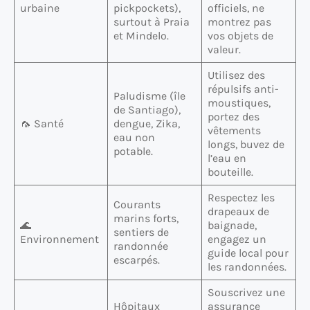
urbaine
pickpockets),
officiels, ne
surtout à Praia
montrez pas
et Mindelo.
vos objets de
valeur.
Utilisez des
répulsifs anti-
Paludisme (île
moustiques,
de Santiago),
portez des
🦟 Santé
dengue, Zika,
vêtements
eau non
longs, buvez de
potable.
l’eau en
bouteille.
Respectez les
Courants
drapeaux de
marins forts,
🌊
baignade,
sentiers de
Environnement
engagez un
randonnée
guide local pour
escarpés.
les randonnées.
Souscrivez une
Hôpitaux
assurance