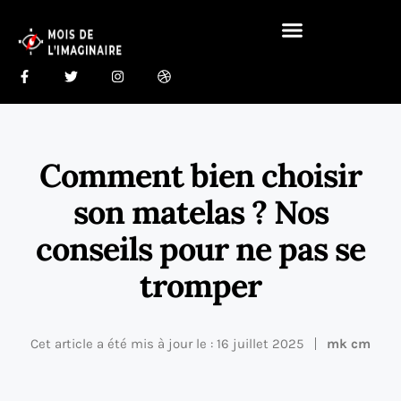
Gastronomie Du Monde 🍰
Maison Du Monde 🏠
Comment bien choisir
son matelas ? Nos
conseils pour ne pas se
tromper
Cet article a été mis à jour le : 16 juillet 2025
mk cm