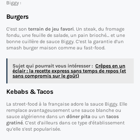
Biggy :
Burgers
C’est son
terrain de jeu favori
. Un steak, du fromage
fondu, une feuille de salade, un pain brioché… et une
bonne cuillère de sauce Biggy. C’est la garantie d’un
smash burger maison comme au fast-food.
Sujet qui pourrait vous intéresser :
Crêpes en un
éclair : la recette express sans temps de repos (et
sans compromis sur le goût)
Kebabs & Tacos
La street-food à la française adore la sauce Biggy. Elle
remplace avantageusement une sauce blanche ou
sauce algérienne dans un
döner pita
ou un
tacos
gratiné
. C’est d’ailleurs dans ce type d’établissement
qu’elle s’est popularisée.