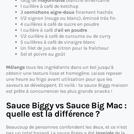
150g de
mayonnaise
blanche américaine
1 cuillère à café de ketchup
3
cornichons aigre-doux
finement hachés
1/2 oignon (rouge ou blanc), émincé très fin
4 cuillères à café de sucre en poudre
1 cuillère à café d’
ail en poudre
1/2 cuillère à café de curcuma ou de curry
5 cuillères à café de vinaigre blanc
Un filet de jus de citron pour la fraîcheur
Sel et poivre au goût
Mélange
tous les ingrédients dans un bol jusqu’à
obtenir une texture lisse et homogène. Laisse reposer
une heure au frigo avant utilisation pour que les
saveurs se développent. Et voilà : ta sauce Biggy maison
est prête à concurrencer les plus grands snacks !
Sauce Biggy vs Sauce Big Mac :
quelle est la différence ?
Beaucoup de personnes confondent les deux, et ce n’est
pas un total hasard. La sauce Biggy a été
inspirée
de la