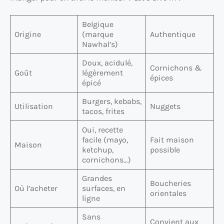
Belgique
Origine
(marque
Authentique
Nawhal’s)
Doux, acidulé,
Cornichons &
Goût
légèrement
épices
épicé
Burgers, kebabs,
Utilisation
Nuggets
tacos, frites
Oui, recette
facile (mayo,
Fait maison
Maison
ketchup,
possible
cornichons…)
Grandes
Boucheries
Où l’acheter
surfaces, en
orientales
ligne
Sans
Convient aux