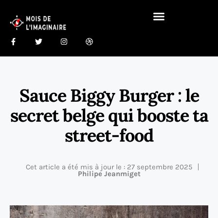
Gastronomie Du Monde 🍰
Maison Du Monde 🏠
Sauce Biggy Burger : le
secret belge qui booste ta
street-food
Cet article a été mis à jour le : 27 septembre 2025
Philipe Jeanmiget