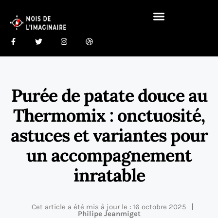
Gastronomie Du Monde 🍰
Maison Du Monde 🏠
Purée de patate douce au
Thermomix : onctuosité,
astuces et variantes pour
un accompagnement
inratable
Cet article a été mis à jour le : 16 octobre 2025
Philipe Jeanmiget