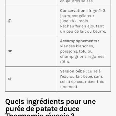
en gaufres salées.
Conservation :
frigo 2–3
jours, congélateur
🧊
jusqu’à 3 mois.
Réchauffer en ajoutant
un peu de lait ou beurre.
Accompagnements :
viandes blanches,
🍽️
poissons, tofu ou
champignons, légumes
rôtis.
Version bébé :
cuire à
l’eau ou lait bébé, sans
👶
sel ni épices, mixer très
finement.
Quels ingrédients pour une
purée de patate douce
Thermomix réussie ?