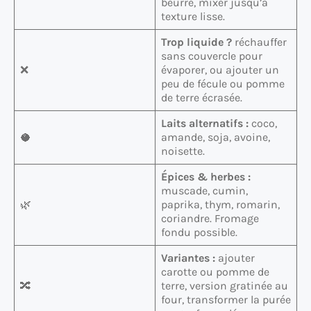
beurre, mixer jusqu’à
texture lisse.
Trop liquide ?
réchauffer
sans couvercle pour
❌
évaporer, ou ajouter un
peu de fécule ou pomme
de terre écrasée.
Laits alternatifs :
coco,
🥥
amande, soja, avoine,
noisette.
Épices & herbes :
muscade, cumin,
🌿
paprika, thym, romarin,
coriandre. Fromage
fondu possible.
Variantes :
ajouter
carotte ou pomme de
🔀
terre, version gratinée au
four, transformer la purée