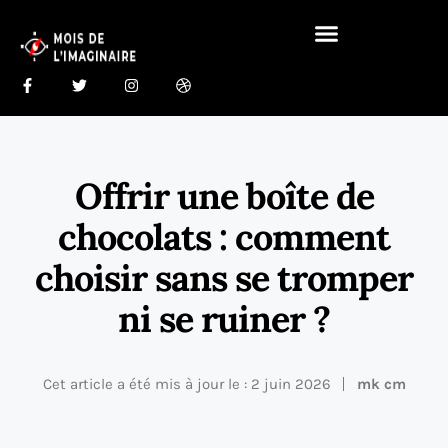
Gastronomie Du Monde 🍰
Maison Du Monde 🏠
Offrir une boîte de
chocolats : comment
choisir sans se tromper
ni se ruiner ?
Cet article a été mis à jour le : 2 juin 2026
mk cm