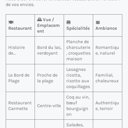
de vos envies.
🌄 Vue /
🍽️
🍔
📅
Emplacem
Restaurant
Spécialités
Ambiance
ent
Planche de
Histoire
Bord du lac,
charcuterie
Romantiqu
de…
verdoyant
, croquettes
e, naturel
maison
Lasagnes
Le Bord de
Proche de
ricotta,
Familial,
Plage
la plage
risotto aux
chaleureux
coquillages
Coq au vin,
Restaurant
bœuf
Authentiqu
Centre-ville
Carmette
bourguign
e, terroir
on
Salades,