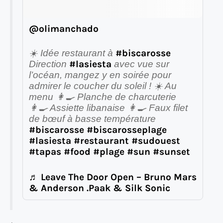
@olimanchado
#biscarosse
☀️ Idée restaurant à
#lasiesta
Direction
avec vue sur
l’océan, mangez y en soirée pour
admirer le coucher du soleil ! ☀️ Au
menu 👩‍🍳 Planche de charcuterie
👩‍🍳 Assiette libanaise 👩‍🍳 Faux filet
de bœuf à basse température
#biscarosse
#biscarosseplage
#lasiesta
#restaurant
#sudouest
#tapas
#food
#plage
#sun
#sunset
♬ Leave The Door Open – Bruno Mars
& Anderson .Paak & Silk Sonic