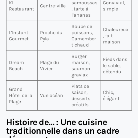
KL
samoussas
Convivial,
Centre-ville
Restaurant
, tarte à
simple
l’ananas
Soupe de
Chaleureux
L’Instant
Proche du
poissons,
, fait
Gourmet
Pyla
Camember
maison
t chaud
Burger
Pieds dans
Dream
Plage du
maison,
le sable,
Beach
Vivier
saumon
détendu
gravlax
Plats de
Grand
saison,
Chic,
Hôtel de la
Vue océan
desserts
élégant
Plage
créatifs
Histoire de… : Une cuisine
traditionnelle dans un cadre