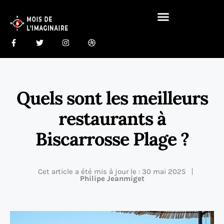
Gastronomie Du Monde 🍰
Maison Du Monde 🏠
Quels sont les meilleurs
restaurants à
Biscarrosse Plage ?
Cet article a été mis à jour le : 30 mai 2025
Philipe Jeanmiget