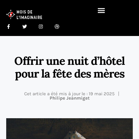
Gastronomie Du Monde 🍰
Maison Du Monde 🏠
Offrir une nuit d’hôtel
pour la fête des mères
Cet article a été mis à jour le : 19 mai 2025
Philipe Jeanmiget