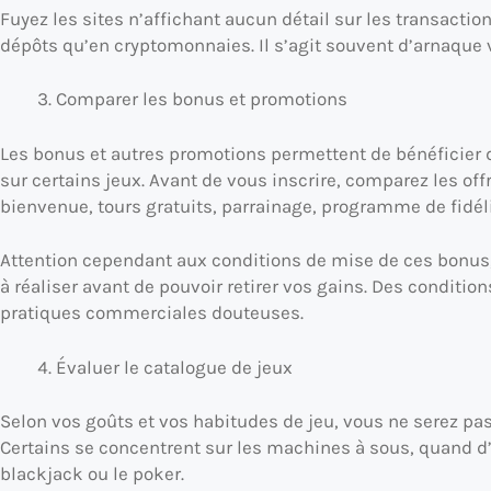
Fuyez les sites n’affichant aucun détail sur les transactio
dépôts qu’en cryptomonnaies. Il s’agit souvent d’arnaque 
Comparer les bonus et promotions
Les bonus et autres promotions permettent de bénéficier d
sur certains jeux. Avant de vous inscrire, comparez les off
bienvenue, tours gratuits, parrainage, programme de fidél
Attention cependant aux conditions de mise de ces bonus
à réaliser avant de pouvoir retirer vos gains. Des conditio
pratiques commerciales douteuses.
Évaluer le catalogue de jeux
Selon vos goûts et vos habitudes de jeu, vous ne serez pas
Certains se concentrent sur les machines à sous, quand d’au
blackjack ou le poker.