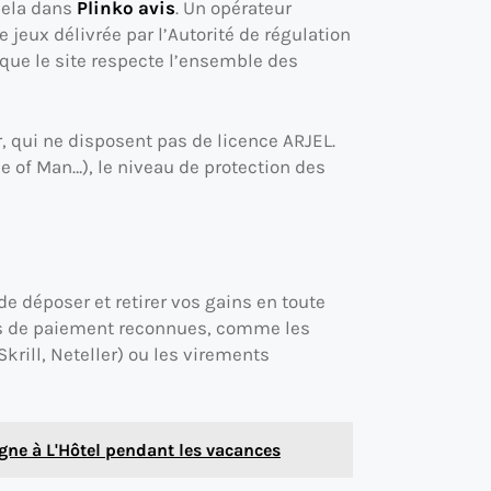
 cela dans
Plinko avis
. Un opérateur
e jeux délivrée par l’Autorité de régulation
 que le site respecte l’ensemble des
 qui ne disposent pas de licence ARJEL.
le of Man…), le niveau de protection des
é de déposer et retirer vos gains en toute
des de paiement reconnues, comme les
Skrill, Neteller) ou les virements
gne à L'Hôtel pendant les vacances