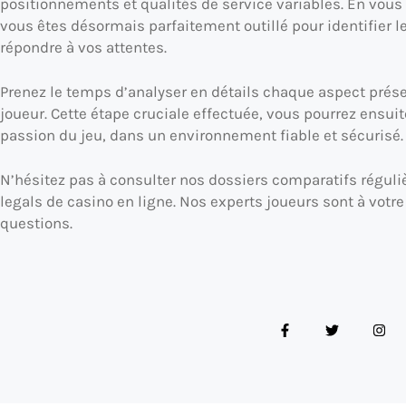
positionnements et qualités de service variables. En vous 
vous êtes désormais parfaitement outillé pour identifier l
répondre à vos attentes.
Prenez le temps d’analyser en détails chaque aspect prése
joueur. Cette étape cruciale effectuée, vous pourrez ensu
passion du jeu, dans un environnement fiable et sécurisé.
N’hésitez pas à consulter nos dossiers comparatifs réguli
legals de casino en ligne. Nos experts joueurs sont à votr
questions.