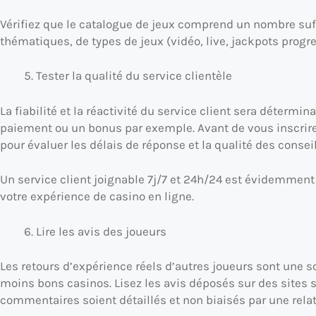
Vérifiez que le catalogue de jeux comprend un nombre suffi
thématiques, de types de jeux (vidéo, live, jackpots progre
Tester la qualité du service clientèle
La fiabilité et la réactivité du service client sera déterm
paiement ou un bonus par exemple. Avant de vous inscrire,
pour évaluer les délais de réponse et la qualité des conseil
Un service client joignable 7j/7 et 24h/24 est évidemment
votre expérience de casino en ligne.
Lire les avis des joueurs
Les retours d’expérience réels d’autres joueurs sont une so
moins bons casinos. Lisez les avis déposés sur des sites s
commentaires soient détaillés et non biaisés par une rel