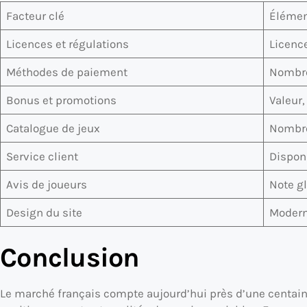
Facteur clé
Élément
Licences et régulations
Licenc
Méthodes de paiement
Nombre,
Bonus et promotions
Valeur
Catalogue de jeux
Nombre
Service client
Disponi
Avis de joueurs
Note gl
Design du site
Moderni
Conclusion
Le marché français compte aujourd’hui près d’une centaine