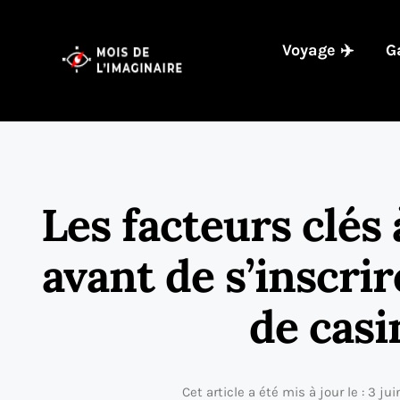
Voyage ✈️
G
Les facteurs clés
avant de s’inscrir
de casi
Cet article a été mis à jour le : 3 ju