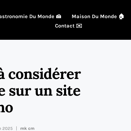
astronomie Du Monde 🍰
Maison Du Monde 🏠
Contact ✉️
 à considérer
e sur un site
no
in 2025
mk cm