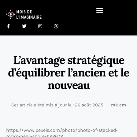
Gastronomie Du Monde 🍰
Maison Du Monde 🏠
L’avantage stratégique
d’équilibrer l’ancien et le
nouveau
Cet article a été mis à jour le : 26 août 2025
mk cm
https://www.pexels.com/photo/photo-of-stacked-
rocks-near-shore-1192672